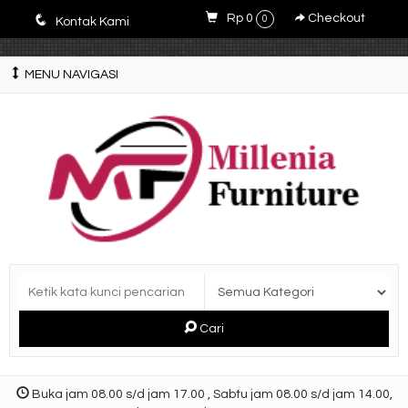
E4r5PsM7nrYg6JlfPWyXLOQjfuCdZwZWM3-9V5y5zQ0
q
Rp 0
Checkout
0
Kontak Kami
MENU NAVIGASI
Cari
Buka jam 08.00 s/d jam 17.00 , Sabtu jam 08.00 s/d jam 14.00,