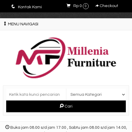
E4r5PsM7nrYg6JlfPWyXLOQjfuCdZwZWM3-9V5y5zQ0
q
Rp 0
Checkout
0
Kontak Kami
MENU NAVIGASI
Cari
Buka jam 08.00 s/d jam 17.00 , Sabtu jam 08.00 s/d jam 14.00,