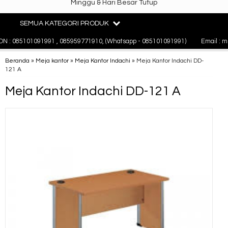
Minggu & Hari Besar Tutup
SEMUA KATEGORI PRODUK
 : 085101091991 , 085959771910, (Whatsapp - 085101091991)
Email : mi
Beranda
»
Meja kantor
»
Meja Kantor Indachi
»
Meja Kantor Indachi DD-
121 A
Meja Kantor Indachi DD-121 A