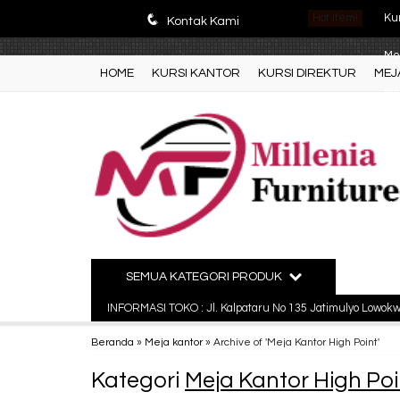
E4r5PsM7nrYg6JlfPWyXLOQjfuCdZwZWM3-9V5y5zQ0
q
Hot Item!
Kur
Kontak Kami
Me
HOME
KURSI KANTOR
KURSI DIREKTUR
MEJ
Mej
Pa
Fil
Mej
Par
SEMUA KATEGORI PRODUK
Ku
INFORMASI TOKO : Jl. Kalpataru No 135 Jatimulyo Lowok
Beranda
»
Meja kantor
»
Archive of 'Meja Kantor High Point'
Kategori
Meja Kantor High Poi