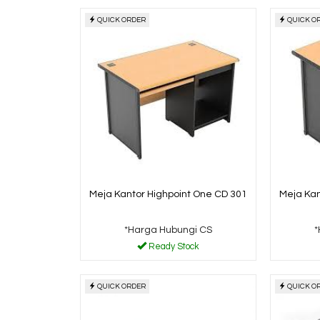
QUICK ORDER
QUICK O
Meja Kantor Highpoint One CD 301
Meja Kan
*Harga Hubungi CS
*
Ready Stock
QUICK ORDER
QUICK O