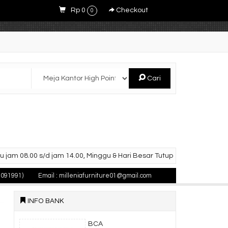
Rp 0
Checkout
0
Cari
u jam 08.00 s/d jam 14.00, Minggu & Hari Besar Tutup
1091991)
Email : milleniafurniture01@gmail.com
INFO BANK
BCA