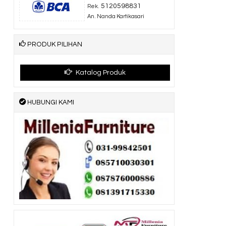
5120598831
Rek.
An. Nanda Kartikasari
PRODUK PILIHAN
Katalog Produk
HUBUNGI KAMI