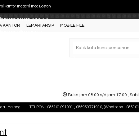
si Kantor Indachi Inco Boston
ja Kantor Modera BOD 9018
A KANTOR
LEMARI ARSIP
MOBILE FILE
a Kantor Aditech IS 893
rtisi Kantor Uno Premium 8
ling Cabinet VIP 4 Laci (SV-304) Double Rail
a Kantor Activ Galant MTO 122
tisi Kantor Indachi 2 AL
Buka jam 08.00 s/d jam 17.00 , Sabt
rsi kantor Uno Paris D Chrome
waru Malang
TELPON : 085101091991 , 085959771910, (Whatsapp - 08510
nt