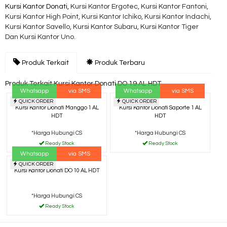
Kursi Kantor Donati,
Kursi Kantor Ergotec, Kursi Kantor Fantoni,
Kursi Kantor High Point, Kursi Kantor Ichiko, Kursi Kantor Indachi,
Kursi Kantor Savello, Kursi Kantor Subaru, Kursi Kantor Tiger
Dan Kursi Kantor Uno.
Produk Terkait
Produk Terbaru
Produk Terkait Kursi Kantor Donati DO 19 AL HDT
Whatsapp
via SMS
Whatsapp
via SMS
QUICK ORDER
QUICK ORDER
Kursi Kantor Donati Manggo 1 AL
Kursi Kantor Donati Saporte 1 AL
HDT
HDT
*Harga Hubungi CS
*Harga Hubungi CS
Ready Stock
Ready Stock
Whatsapp
via SMS
QUICK ORDER
Kursi Kantor Donati DO 10 AL HDT
*Harga Hubungi CS
Ready Stock