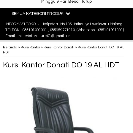
Minggu & Hari Besar Tutup
SEMUA KATEGORI PRODUK
INFORMASI TOKO : Jl. Kalpataru No 135 Jatimulyo Lowokwaru Malang
TELPON : 085101091991 , 085959771910, (Whatsapp - 085101091991)
Email : milleniafurniture01@gmail.com
Beranda
»
Kursi Kantor
»
Kursi Kantor Donati
»
Kursi Kantor Donati DO 19 AL
HDT
Kursi Kantor Donati DO 19 AL HDT