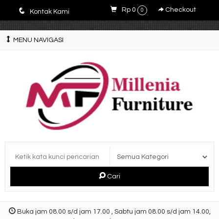
E4r5PsM7nrYg6JlfPWyXLOQjfuCdZwZWM3-9V5y5zQ0
q
Rp 0
Checkout
0
Kontak Kami
MENU NAVIGASI
Cari
Buka jam 08.00 s/d jam 17.00 , Sabtu jam 08.00 s/d jam 14.00,