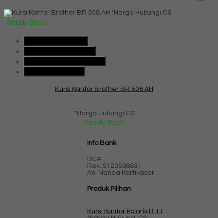
*Harga Hubungi CS
Ready Stock
SMS
085101091991
Telepon
085101091991
Whatsapp
6285101091991
Lihat Detail Produk
Kursi Kantor Brother BR 508 AH
*Harga Hubungi CS
Ready Stock
Info Bank
BCA
Rek.
5120598831
An. Nanda Kartikasari
Produk Pilihan
Kursi Kantor Polaris B 11