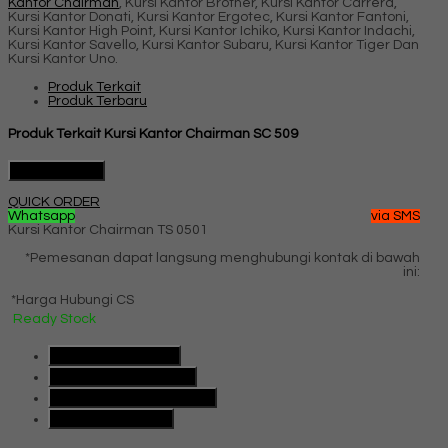
Kantor Chairman
, Kursi Kantor Brother, Kursi Kantor Carrera,
Kursi Kantor Donati, Kursi Kantor Ergotec, Kursi Kantor Fantoni,
Kursi Kantor High Point, Kursi Kantor Ichiko, Kursi Kantor Indachi,
Kursi Kantor Savello, Kursi Kantor Subaru, Kursi Kantor Tiger Dan
Kursi Kantor Uno.
Produk Terkait
Produk Terbaru
Produk Terkait Kursi Kantor Chairman SC 509
Hubungi Kami
QUICK ORDER
Whatsapp
via SMS
Kursi Kantor Chairman TS 0501
*Pemesanan dapat langsung menghubungi kontak di bawah
ini:
*Harga Hubungi CS
Ready Stock
SMS
085101091991
Telepon
085101091991
Whatsapp
6285101091991
Lihat Detail Produk