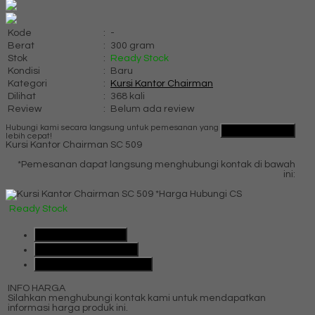
Kode
:
-
Berat
:
300 gram
Stok
:
Ready Stock
Kondisi
:
Baru
Kategori
:
Kursi Kantor Chairman
Dilihat
:
368 kali
Review
:
Belum ada review
Hubungi kami secara langsung untuk pemesanan yang
QUICK ORDER
lebih cepat!
Kursi Kantor Chairman SC 509
*Pemesanan dapat langsung menghubungi kontak di bawah
ini:
*Harga Hubungi CS
Ready Stock
SMS
085101091991
Telepon
085101091991
Whatsapp
6285101091991
INFO HARGA
Silahkan menghubungi kontak kami untuk mendapatkan
informasi harga produk ini.