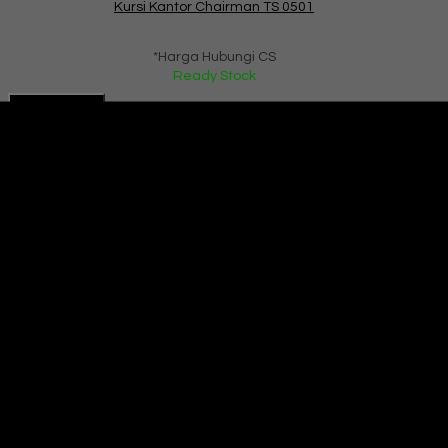
Kursi Kantor Chairman TS 0501
*Harga Hubungi CS
Ready Stock
Hubungi Kami
QUICK ORDER
Whatsapp
via SMS
Kursi Kantor Chairman SC 608
*Pemesanan dapat langsung menghubungi kontak di bawah
ini:
*Harga Hubungi CS
Ready Stock
SMS
085101091991
Telepon
085101091991
Whatsapp
6285101091991
Lihat Detail Produk
Kursi Kantor Chairman SC 608
*Harga Hubungi CS