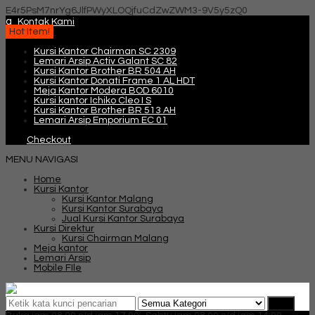
E4r5PsM7nrYg6JlfPWyXLOQjfuCdZwZWM3-9V5y5zQ0
q
Kontak Kami
Hot Item!
Kursi Kantor Chairman SC 2309
Lemari Arsip Activ Galant SC 82
Kursi Kantor Brother BR 504 AH
Kursi Kantor Donati Frame 1 AL HDT
Meja Kantor Modera BOD 6010
Kursi kantor Ichiko Cleo I S
Kursi Kantor Brother BR 513 AH
Lemari Arsip Emporium EC 01
Checkout
MENU NAVIGASI
Home
Kursi Kantor
Kursi Kantor Malang
Kursi Kantor Surabaya
Jual Kursi Kantor Surabaya
Kursi Direktur
Kursi Chairman Malang
Meja kantor
Lemari Arsip
Mobile FIle
Cari