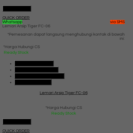
Hubungi Kami
QUICK ORDER
Whatsapp
via SMS
Lemari Arsip Tiger FC-06
*Pemesanan dapat langsung menghubungi kontak di bawah
ini:
*Harga Hubungi CS
Ready Stock
SMS
085101091991
Telepon
085101091991
Whatsapp
6285101091991
Lihat Detail Produk
Lemari Arsip Tiger FC-06
*Harga Hubungi CS
Ready Stock
Hubungi Kami
QUICK ORDER