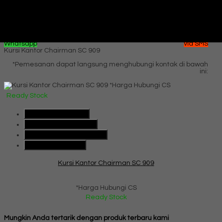
Ready Stock
Hubungi Kami
QUICK ORDER
Whatsapp
via SMS
Kursi Kantor Chairman SC 909
*Pemesanan dapat langsung menghubungi kontak di bawah
ini:
*Harga Hubungi CS
Ready Stock
SMS
085101091991
Telepon
085101091991
Whatsapp
6285101091991
Lihat Detail Produk
Kursi Kantor Chairman SC 909
*Harga Hubungi CS
Ready Stock
Mungkin Anda tertarik dengan produk terbaru kami