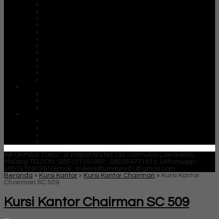
Meja Kantor Alba
Meja Kantor Brother
Meja Kantor Donati
Meja Kantor Euro
Meja Kantor Expo
Meja Kantor High Point
Meja Kantor Indachi
Meja Kantor Lion
Meja Kantor Modera
Meja Kantor Orbitrend
Meja Kantor Uno
Meja Kantor Vip
Mobile FIle
Mobile FIle Alba
Mobile FIle Brother
Mobile FIle Vip
Partisi Kantor
Partisi Kantor Donati
Partisi Kantor Indachi
Partisi Kantor Modera
Partisi Kantor Uno
INFORMASI TOKO : Jl. Kalpataru No 135 Jatimulyo Lowokwaru
Malang
TELPON : 085101091991 , 085959771910, (Whatsapp -
085101091991)
Email : milleniafurniture01@gmail.com
Beranda
»
Kursi Kantor
»
Kursi Kantor Chairman
»
Kursi Kantor
Chairman SC 509
Kursi Kantor Chairman SC 509